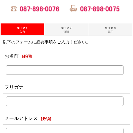
STEP 1
STEP 2
STEP 3
入力
確認
完了
以下のフォームに必要事項をご入力ください。
お名前
[
必須
]
フリガナ
メールアドレス
[
必須
]