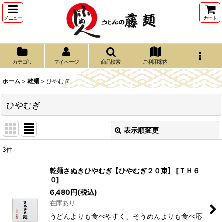
メニュー
カート
カテゴリ
マイページ
商品検索
ご利用案内
ホーム
>
乾麺
>
ひやむぎ
ひやむぎ
表示順変更
閉じる
3
件
表示数
:
乾麺さぬきひやむぎ【ひやむぎ２０束】
[
ＴＨ６
０
]
並び順
:
6,480
円
(税込)
在庫あり
絞り込む
うどんよりも食べやすく、そうめんよりも食べ応