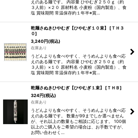
えのある麺です。 内容量 ひやむぎ２５０ｇ（約
３人前）×２０ 原材料名 小麦粉（国内製造）、食
塩 賞味期間 常温保存約１年半※賞…
乾麺さぬきひやむぎ【ひやむぎ１０束】
[
ＴＨ３
０
]
3,240
円
(税込)
在庫あり
うどんよりも食べやすく、そうめんよりも食べ応
えのある麺です。 内容量 ひやむぎ２５０ｇ（約
３人前）×１０ 原材料名 小麦粉（国内製造）、食
塩 賞味期間 常温保存約１年半※賞…
乾麺さぬきひやむぎ【ひやむぎ１束】
[
ＴＨＢ
]
324
円
(税込)
在庫あり
うどんよりも食べやすく、そうめんよりも食べ応
えのある麺です。 数量が99までしか選べません
が、それ以上の数量もご相談に応じます。 100個
以上のご購入をご希望の場合は、お手数ですが、
お問い合わせく…