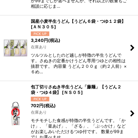
が99までしか選べませんが、それ以上の数量もご
相談に応じま…
国産小麦半生うどん【うどん６袋・つゆ１２袋】
[
ＡＮ３０Ｓ
]
3,240
円
(税込)
在庫あり
ツルツルとしたのど越しが特徴の半生うどんで
す。さぬきの定番かけうどん専用つゆとの相性は
抜群です。 内容量 うどん２００ｇ（約２人前）×
６め…
包丁切りさぬき半生うどん「藤麺」【うどん２
袋・つゆ４袋】
[
ＮＳ０５
]
702
円
(税込)
在庫あり
モチモチした食感が特徴の半生うどんです。「か
け」、「釜あげ」、「ざる」、「ぶっかけ」など
がお楽しみいただけるつゆ付です。 数量が99ま
でしか選べませ…