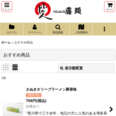
メニュー
カート
カテゴリ
マイページ
商品検索
ご利用案内
ホーム
>
おすすめ商品
おすすめ商品
表示順変更
閉じる
7
件
表示数
:
さぬきオリーブラーメン豚骨味
並び順
:
756
円
(税込)
在庫あり
絞り込む
"香川県で三十余年、地元の方に人気のある博多長