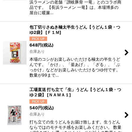
浜ラーメンの老舗「讃岐豚骨 一竜」とのコラボ商
品です。 【長浜ラーメン 一竜】は、本場博多の
屋台に暖簾…
包丁切りさぬき極太半生うどん【うどん１袋・つ
ゆ2袋】
[
Ｆ１Ｍ
]
648
円
(税込)
在庫あり
本場のコシがお楽しみいただける極太の半生うど
んです。「かけ」、「釜あげ」、「ざる」、「ぶ
っかけ」などがお楽しみいただけるつゆ付です。
数量が99まで…
工場直送 打ち立て「生」うどん【うどん１袋・つ
ゆ２袋】
[
ＮＡＭＡ１
]
540
円
(税込)
在庫あり
打ち立ての生うどんをお届け致します。生うどん
ならではのモチモチ感をお楽しみください。 数量