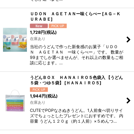
ＵＤＯＮ ＡＧＥＴＡＮー味くらべー
[
ＡＧ－Ｋ
ＵＲＡＢＥ
]
1,728
円
(税込)
在庫あり
当社のうどんで作った新食感のお菓子「ＵＤＯ
Ｎ ＡＧＥＴＡＮ ー味くらべー」です。 数量が
99までしか選べませんが、それ以上の数量もご相
談に応じます。…
うどんＢＯＸ ＨＡＮＡＩＲＯ５色袋入 【うどん
５袋・つゆ５袋】
[
ＨＡＮＡＩＲＯ５
]
1,944
円
(税込)
在庫あり
CUTEでPOPなさぬきうどん。1人前食べ切りサイ
ズでちょっとしたプレゼントにおすすめです。 内
容量 うどん１２０ｇ（約１人前）×５めんつ…