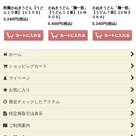
乾麺さぬきうどん【うど
さぬきうどん「麺一筋」
さぬきうどん「麺一筋」
ん１０束】
[
Ｕ１０Ｓ
]
【うどん１２束】
[
ＵＭ
【うどん７束】
[
ＵＭ３
５０Ｓ
]
０ＫＡ
]
3,240
円
(税込)
5,400
円
(税込)
3,240
円
(税込)
ホーム
ショッピングカート
マイページ
お気に入り
最近チェックしたアイテム
特定商取引法表示
ご利用案内