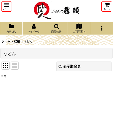
メニュー
カート
カテゴリ
マイページ
商品検索
ご利用案内
ホーム
>
乾麺
>
うどん
うどん
表示順変更
閉じる
3
件
表示数
:
並び順
:
絞り込む