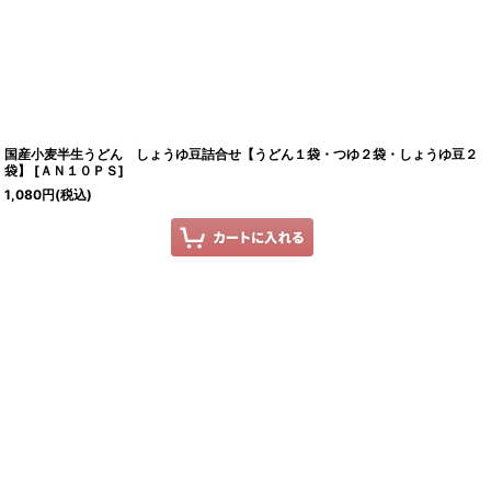
国産小麦半生うどん しょうゆ豆詰合せ【うどん１袋・つゆ２袋・しょうゆ豆２
袋】
[
ＡＮ１０ＰＳ
]
1,080
円
(税込)