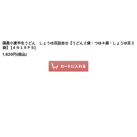
国産小麦半生うどん しょうゆ豆詰合せ【うどん２袋・つゆ４袋・しょうゆ豆２
袋】
[
ＡＮ１５ＰＳ
]
1,620
円
(税込)