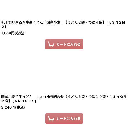
包丁切りさぬき半生うどん「国産小麦」【うどん２袋・つゆ４袋】
[
ＫＳＮ２Ｍ
２
]
1,080
円
(税込)
国産小麦半生うどん しょうゆ豆詰合せ【うどん５袋・つゆ１０袋・しょうゆ豆
２袋】
[
ＡＮ３０ＰＳ
]
3,240
円
(税込)