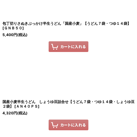
包丁切りさぬきぶっかけ半生うどん「国産小麦」【うどん７袋・つゆ１４袋】
[
ＧＮＢ５０
]
5,400
円
(税込)
国産小麦半生うどん しょうゆ豆詰合せ【うどん７袋・つゆ１４袋・しょうゆ豆
２袋】
[
ＡＮ４０ＰＳ
]
4,320
円
(税込)