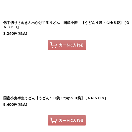
包丁切りさぬきぶっかけ半生うどん「国産小麦」【うどん４袋・つゆ８袋】
[
Ｇ
ＮＢ３０
]
3,240
円
(税込)
国産小麦半生うどん【うどん１０袋・つゆ２０袋】
[
ＡＮ５０Ｓ
]
5,400
円
(税込)