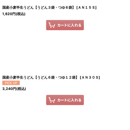
国産小麦半生うどん【うどん３袋・つゆ６袋】
[
ＡＮ１５Ｓ
]
絞り込む
1,620
円
(税込)
国産小麦半生うどん【うどん６袋・つゆ１２袋】
[
ＡＮ３０Ｓ
]
3,240
円
(税込)