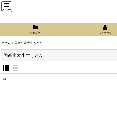
メニュー
カテゴリ
マイページ
ホーム
>
国産小麦半生うどん
国産小麦半生うどん
16
件
サブカテゴリ
:
表示数
:
並び順
: