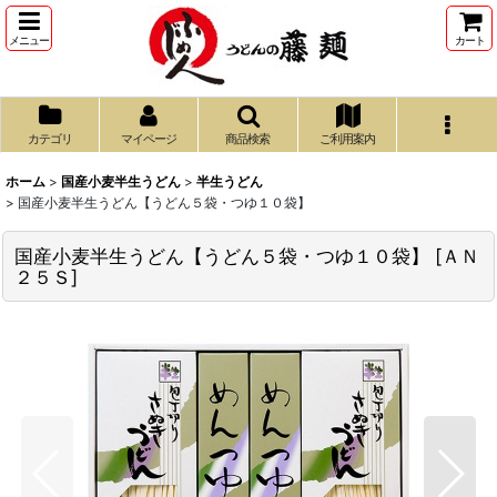
メニュー
カート
カテゴリ
マイページ
商品検索
ご利用案内
ホーム
>
国産小麦半生うどん
>
半生うどん
>
国産小麦半生うどん【うどん５袋・つゆ１０袋】
国産小麦半生うどん【うどん５袋・つゆ１０袋】
[
ＡＮ
２５Ｓ
]