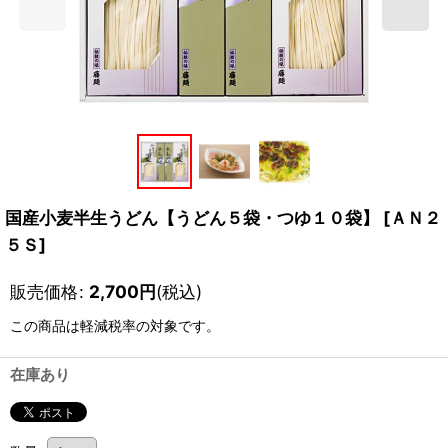
国産小麦半生うどん【うどん５袋・つゆ１０袋】
[
ＡＮ２
５Ｓ
]
販売価格
:
2,700
円
(税込)
この商品は軽減税率の対象です。
在庫あり