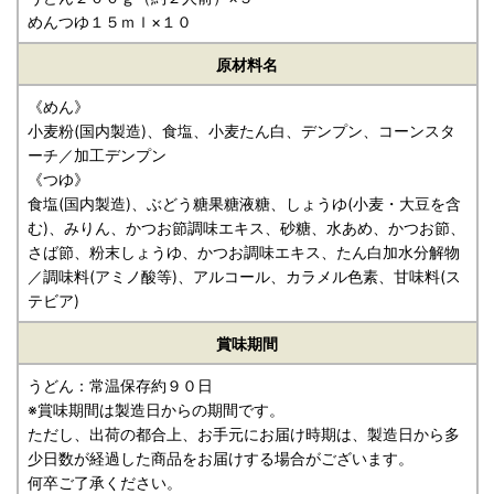
めんつゆ１５ｍｌ×１０
原材料名
《めん》
小麦粉(国内製造)、食塩、小麦たん白、デンプン、コーンスタ
ーチ／加工デンプン
《つゆ》
食塩(国内製造)、ぶどう糖果糖液糖、しょうゆ(小麦・大豆を含
む)、みりん、かつお節調味エキス、砂糖、水あめ、かつお節、
さば節、粉末しょうゆ、かつお調味エキス、たん白加水分解物
／調味料(アミノ酸等)、アルコール、カラメル色素、甘味料(ス
テビア)
賞味期間
うどん：常温保存約９０日
※賞味期間は製造日からの期間です。
ただし、出荷の都合上、お手元にお届け時期は、製造日から多
少日数が経過した商品をお届けする場合がございます。
何卒ご了承ください。