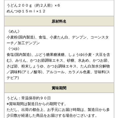
うどん２００ｇ（約２人前）×６
めんつゆ１５ｍｌ×１２
原材料名
《めん》
小麦粉(国内製造)、食塩、小麦たん白、デンプン、コーンスタ
ーチ／加工デンプン
《つゆ》
食塩(国内製造)、ぶどう糖果糖液糖、しょうゆ(小麦・大豆を含
む)、みりん、かつお節調味エキス、砂糖、水あめ、かつお節、
さば節、粉末しょうゆ、かつお調味エキス、たん白加水分解物
／調味料(アミノ酸等)、アルコール、カラメル色素、甘味料(ス
テビア)
賞味期間
うどん：常温保存約９０日
※賞味期間は製造日からの期間です。
ただし、出荷の都合上、お手元にお届け時期は、製造日から多
少日数が経過した商品をお届けする場合がございます。