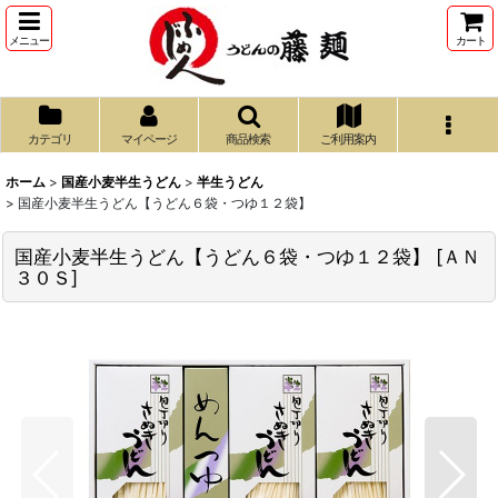
メニュー
カート
カテゴリ
マイページ
商品検索
ご利用案内
ホーム
>
国産小麦半生うどん
>
半生うどん
>
国産小麦半生うどん【うどん６袋・つゆ１２袋】
国産小麦半生うどん【うどん６袋・つゆ１２袋】
[
ＡＮ
３０Ｓ
]