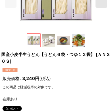
国産小麦半生うどん【うどん６袋・つゆ１２袋】
[
ＡＮ３
０Ｓ
]
販売価格
:
3,240
円
(税込)
この商品は軽減税率の対象です。
在庫あり