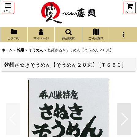
メニュー
カート
カテゴリ
マイページ
商品検索
ご利用案内
ホーム
>
乾麺
>
そうめん
>
乾麺さぬきそうめん【そうめん２０束】
乾麺さぬきそうめん【そうめん２０束】
[
ＴＳ６０
]