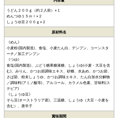
内容量
うどん２００ｇ（約２人前）×１
めんつゆ１５ｍｌ×２
しょうゆ豆２００ｇ×２
原材料名
《めん》
小麦粉(国内製造)、食塩、小麦たん白、デンプン、コーンスタ
ーチ／加工デンプン
《つゆ》
食塩(国内製造)、ぶどう糖果糖液糖、しょうゆ(小麦・大豆を含
む)、みりん、かつお節調味エキス、砂糖、水あめ、かつお節、
さば節、粉末しょうゆ、かつお調味エキス、たん白加水分解物
／調味料(アミノ酸等)、アルコール、カラメル色素、甘味料(ス
テビア)
《しょうゆ豆》
そら豆(オーストラリア産)、三温糖、しょうゆ（大豆・小麦を
含む）、唐辛子
賞味期間