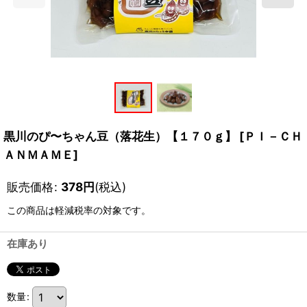
黒川のぴ〜ちゃん豆（落花生）【１７０ｇ】
[
ＰＩ－ＣＨ
ＡＮＭＡＭＥ
]
販売価格
:
378
円
(税込)
この商品は軽減税率の対象です。
在庫あり
数量
: