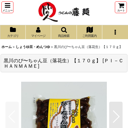
メニュー
カート
カテゴリ
マイページ
商品検索
ご利用案内
ホーム
>
しょうゆ豆・めんつゆ
>
黒川のぴ〜ちゃん豆（落花生）【１７０ｇ】
黒川のぴ〜ちゃん豆（落花生）【１７０ｇ】
[
ＰＩ－Ｃ
ＨＡＮＭＡＭＥ
]