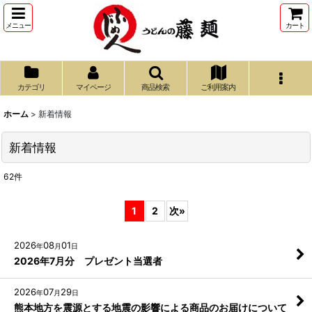
メニュー
カート
カテゴリ
マイページ
商品検索
ご利用案内
ホーム
>
新着情報
新着情報
62
件
1
2
次
»
2026
08
01
年
月
日
2026年7月分 プレゼント当選者
2026
07
29
年
月
日
熊本地方を震源とする地震の影響による商品のお届けについて